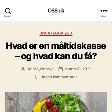
OSS.dk
Search
Menu
Kategorier
UNCATEGORIZED
Hvad er en måltidskasse
– og hvad kan du få?
Af
oss_8mbry8
marts 18, 2021
Indlægsforfatter
Indlægsdato
til
Ingen kommentarer
Hvad
er
en
måltidskasse
–
og