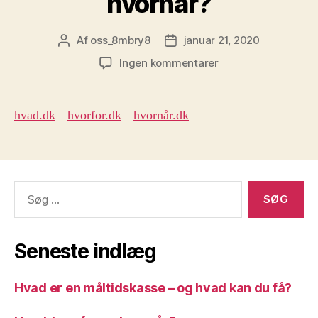
hvornår?
Af
oss_8mbry8
januar 21, 2020
Indlægsforfatter
Indlægsdato
til
Ingen kommentarer
Hvad,
hvorfor
og
hvad.dk
–
hvorfor.dk
–
hvornår.dk
hvornår?
Søg
efter:
Seneste indlæg
Hvad er en måltidskasse – og hvad kan du få?