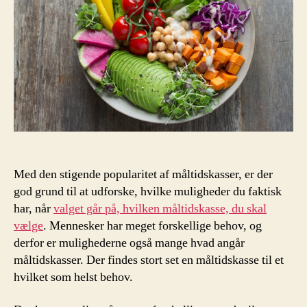
hvad
kan
du
få?
Med den stigende popularitet af måltidskasser, er der
god grund til at udforske, hvilke muligheder du faktisk
har, når
valget går på, hvilken måltidskasse, du skal
vælge
. Mennesker har meget forskellige behov, og
derfor er mulighederne også mange hvad angår
måltidskasser. Der findes stort set en måltidskasse til et
hvilket som helst behov.